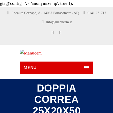
gtag('config', '
', { 'anonymize_ip': true });
Località Cornapò, 8 - 14037 Portacomaro (AT)
0141 271717
info@manucem.it
MENU
DOPPIA
CORREA
25X20X50