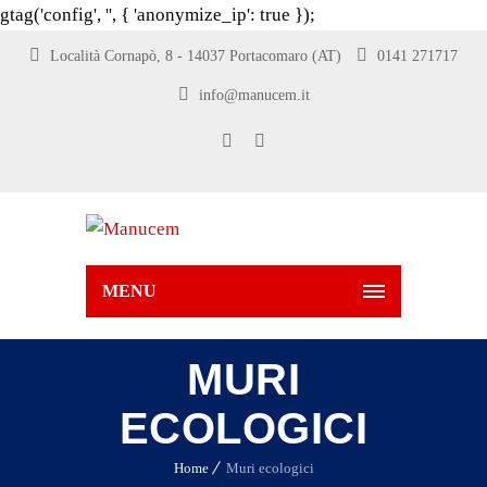
gtag('config', '
', { 'anonymize_ip': true });
Località Cornapò, 8 - 14037 Portacomaro (AT)
0141 271717
info@manucem.it
MENU
MURI
ECOLOGICI
Home
Muri ecologici