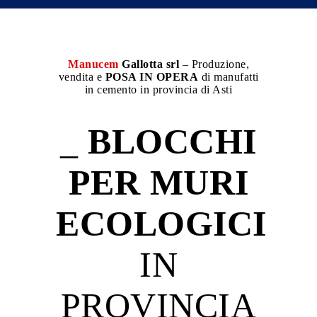
Manucem
Gallotta srl
– Produzione,
vendita e
POSA IN OPERA
di manufatti
in cemento in provincia di Asti
_
BLOCCHI
PER MURI
ECOLOGICI
IN
PROVINCIA